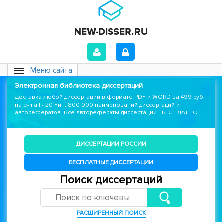
Меню сайта
Электронная библиотека диссертаций
Доставка любой диссертации в формате PDF и WORD за 499 руб.
на e-mail - 20 мин. 800 000 наименований диссертаций и
авторефератов. Все авторефераты диссертаций - БЕСПЛАТНО
ДИССЕРТАЦИИ РОССИИ
БЕСПЛАТНЫЕ ДИССЕРТАЦИИ
Поиск диссертаций
РАСШИРЕННЫЙ ПОИСК