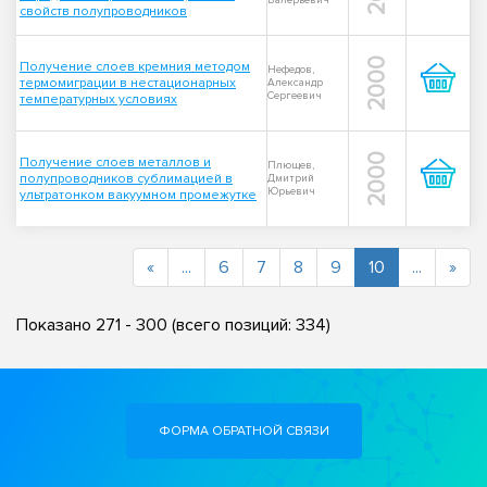
Валерьевич
свойств полупроводников
2000
Получение слоев кремния методом
Нефедов,
термомиграции в нестационарных
Александр
Сергеевич
температурных условиях
2000
Получение слоев металлов и
Плющев,
полупроводников сублимацией в
Дмитрий
Юрьевич
ультратонком вакуумном промежутке
(current)
«
...
6
7
8
9
10
...
»
Показано
271
-
300
(всего позиций:
334
)
ФОРМА ОБРАТНОЙ СВЯЗИ