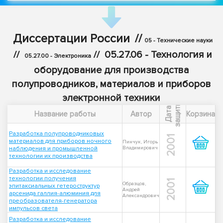
Диссертации России
//
05 - Технические науки
//
//
05.27.06 - Технология и
05.27.00 - Электроника
оборудование для производства
полупроводников, материалов и приборов
электронной техники
ы
Д
а
т
а
з
а
щ
и
т
Название работы
Автор
Корзина
Разработка полупроводниковых
2001
материалов для приборов ночного
Пинчук, Игорь
наблюдения и промышленной
Владимирович
технологии их производства
Разработка и исследование
технологии получения
2001
Образцов,
эпитаксиальных гетероструктур
Андрей
арсенида галлия-алюминия для
Александрович
преобразователя-генератора
импульсов света
Разработка и исследование