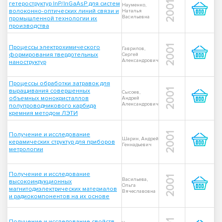
гетероструктур InP/InGaAsP для систем
2001
Науменко,
волоконно-оптических линий связи и
Наталья
Васильевна
промышленной технологии их
производства
Процессы электрохимического
2001
Гаврилов,
формирования твердотельных
Сергей
Александрович
наноструктур
Процессы обработки затравок для
выращивания совершенных
2001
Сысоев,
объемных монокристаллов
Андрей
Александрович
полупроводникового карбида
кремния методом ЛЭТИ
Получение и исследование
2001
Шарин, Андрей
керамических структур для приборов
Геннадьевич
метрологии
Получение и исследование
2001
Васильева,
высокоиндукционных
Ольга
магнитодиэлектрических материалов
Вячеславовна
и радиокомпонентов на их основе
Получение и исследование свойств