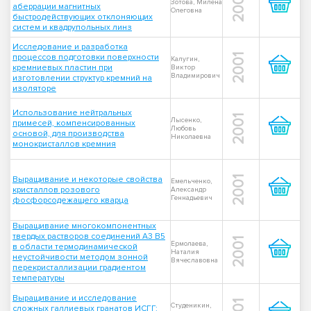
2001
Зотова, Милена
аберрации магнитных
Олеговна
быстродействующих отклоняющих
систем и квадрупольных линз
Исследование и разработка
процессов подготовки поверхности
2001
Калугин,
кремниевых пластин при
Виктор
Владимирович
изготовлении структур кремний на
изоляторе
Использование нейтральных
2001
Лысенко,
примесей, компенсированных
Любовь
основой, для производства
Николаевна
монокристаллов кремния
Выращивание и некоторые свойства
2001
Емельченко,
кристаллов розового
Александр
Геннадьевич
фосфорсодежащего кварца
Выращивание многокомпонентных
твердых растворов соединений А3 В5
2001
Ермолаева,
в области термодинамической
Наталия
неустойчивости методом зонной
Вячеславовна
перекристаллизации градиентом
температуры
Выращивание и исследование
Студеникин,
сложных галлиевых гранатов ИСГГ: