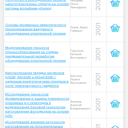
2001
Чмырова,
наногетерогенных структур на основе
Ольга
Леонидовна
системы вольфрам-углерод
Основы формально-эвристического
2001
Львов, Борис
проектирования вакуумного
Глебович
оборудования электронной техники
Моделирование процесса
2001
Прусаков,
пленкообразования на стадиях
Евгений
предварительной разработки
Викторович
оборудования электронной техники
Кристаллизация твердых растворов
2001
Благина,
InSbBi, AllnSbBi и AlGaInSbBi с
Лариса
заданным энергетическим спектром в
Васильевна
поле температурного градиента
Исследование процессов
формирования и защиты поверхности
2001
Талимов,
планарных p-n переходов и
Алексей
модернизация базовой технологии
Владимирович
изготовления фотодиодов на основе
InSb
Исследование влияния неточности
изготовления на дополнительные