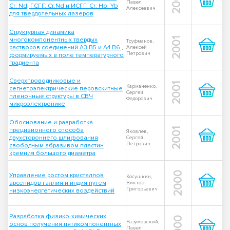
2001
Павел
Cr: Nd, ГСГГ: Cr:Nd и ИСГГ: Cr: Ho: Yb
Алексеевич
для твердотельных лазеров
Структурная динамика
многокомпонентных твердых
2001
Труфманов,
растворов соединений A3 B5 и A4 B6 ,
Алексей
Петрович
формируемых в поле температурного
градиента
Сверхпроводниковые и
2001
Карманенко,
сегнетоэлектрические перовскитные
Сергей
пленочные структуры в СВЧ
Федорович
микроэлектронике
Обоснование и разработка
прецизионного способа
2001
Яковлев,
двухстороннего шлифования
Сергей
Петрович
свободным абразивом пластин
кремния большого диаметра
2000
Управление ростом кристаллов
Косушкин,
арсенидов галлия и индия путем
Виктор
Григорьевич
низкоэнергетических воздействий
Разработка физико-химических
2000
Разумовский,
основ получения пятикомпонентных
Павел