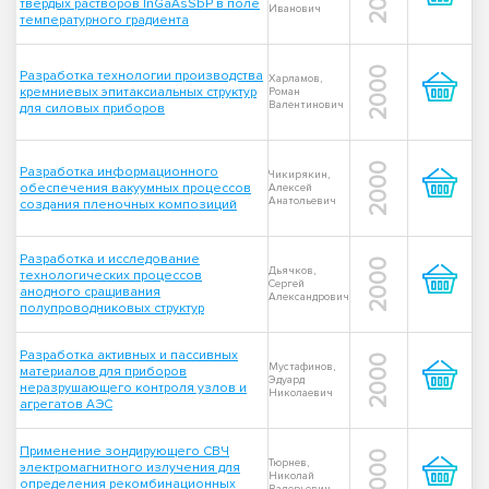
твердых растворов InGaAsSbP в поле
Иванович
температурного градиента
2000
Разработка технологии производства
Харламов,
кремниевых эпитаксиальных структур
Роман
Валентинович
для силовых приборов
2000
Разработка информационного
Чикирякин,
обеспечения вакуумных процессов
Алексей
Анатольевич
создания пленочных композиций
Разработка и исследование
2000
Дьячков,
технологических процессов
Сергей
анодного сращивания
Александрович
полупроводниковых структур
Разработка активных и пассивных
2000
Мустафинов,
материалов для приборов
Эдуард
неразрушающего контроля узлов и
Николаевич
агрегатов АЭС
Применение зондирующего СВЧ
2000
Тюрнев,
электромагнитного излучения для
Николай
определения рекомбинационных