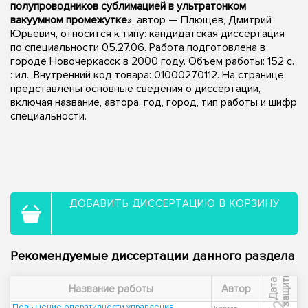
полупроводников сублимацией в ультратонком
вакуумном промежутке
», автор — Плющев, Дмитрий
Юрьевич, относится к типу: кандидатская диссертация
по специальности 05.27.06. Работа подготовлена в
городе Новочеркасск в 2000 году. Объем работы: 152 с.
: ил.. Внутренний код товара: 01000270112. На странице
представлены основные сведения о диссертации,
включая название, автора, год, город, тип работы и шифр
специальности.
ДОБАВИТЬ ДИССЕРТАЦИЮ В КОРЗИНУ
Рекомендуемые диссертации данного раздела
ы
Д
а
т
а
з
а
щ
и
т
Название работы
Автор
Повышение оперативности управления