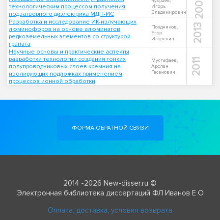
2002
Чухраев,
технологическим процессом получения
Игорь
Владимирович
подзатворного диэлектрика МДП-ИС
Разработка и исследование ИК-излучающих
2013
Поздняков,
люминофоров на основе алюминатов
Егор
редкоземельных элементов со структурой
Игоревич
граната
Научные основы и практические аспекты
разработки технологии создания тонких
2011
Мустафаев,
полупроводниковых слоев кремния на
Арслан
Гасанович
изолирующих подложках применением
процессов ионной обработки
ФОРМА ОБРАТНОЙ СВЯЗИ
2014 -2026 New-disser.ru ©
Электронная библиотека диссертаций ФЛ Иванов Е О
Оплата, доставка, условия возврата