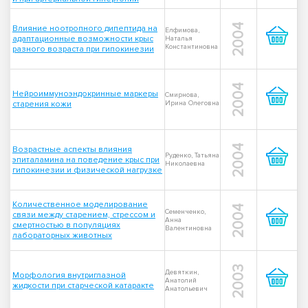
2004
Влияние ноотропного дипептида на
Елфимова,
адаптационные возможности крыс
Наталья
Константиновна
разного возраста при гипокинезии
2004
Нейроиммуноэндокринные маркеры
Смирнова,
старения кожи
Ирина Олеговна
2004
Возрастные аспекты влияния
Руденко, Татьяна
эпиталамина на поведение крыс при
Николаевна
гипокинезии и физической нагрузке
Количественное моделирование
2004
Семенченко,
связи между старением, стрессом и
Анна
смертностью в популяциях
Валентиновна
лабораторных животных
2003
Девяткин,
Морфология внутриглазной
Анатолий
жидкости при старческой катаракте
Анатольевич