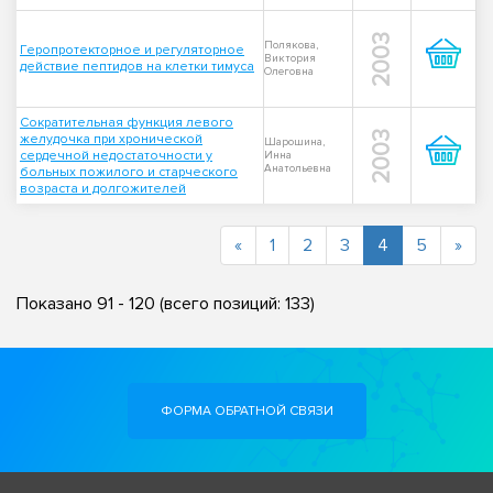
2003
Полякова,
Геропротекторное и регуляторное
Виктория
действие пептидов на клетки тимуса
Олеговна
Сократительная функция левого
2003
желудочка при хронической
Шарошина,
сердечной недостаточности у
Инна
Анатольевна
больных пожилого и старческого
возраста и долгожителей
(current)
«
1
2
3
4
5
»
Показано
91
-
120
(всего позиций:
133
)
ФОРМА ОБРАТНОЙ СВЯЗИ