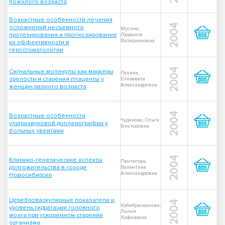
пожилого возраста
Возрастные особенности лечения
2004
осложнений несъемного
Мусина,
протезирования и прогнозирование
Людмила
Валериановна
их эффективности в
геростоматологии
2004
Сигнальные молекулы как маркеры
Лапина,
зрелости и старения плаценты у
Елизавета
Александровна
женщин разного возраста
2004
Возрастные особенности
Чудинова, Ольга
ультразвуковой доплерографии у
Викторовна
больных увеитами
2004
Клинико-генетические аспекты
Пентегова,
долгожительства в городе
Валентина
Александровна
Новосибирске
Цереброваскулярные показатели и
2004
Хабибрахманова,
уровень гидратации головного
Лилия
мозга при ускоренном старении
Хафизовна
организма