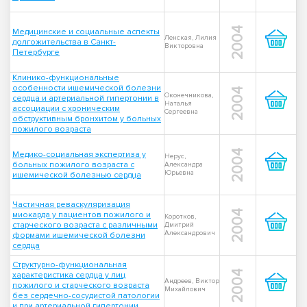
2004
Медицинские и социальные аспекты
Ленская, Лилия
долгожительства в Санкт-
Викторовна
Петербурге
Клинико-функциональные
особенности ишемической болезни
2004
Оконечникова,
сердца и артериальной гипертонии в
Наталья
ассоциации с хроническим
Сергеевна
обструктивным бронхитом у больных
пожилого возраста
2004
Медико-социальная экспертиза у
Нерус,
больных пожилого возраста с
Александра
Юрьевна
ишемической болезнью сердца
Частичная реваскуляризация
2004
миокарда у пациентов пожилого и
Коротков,
старческого возраста с различными
Дмитрий
Александрович
формами ишемической болезни
сердца
Структурно-функциональная
2004
характеристика сердца у лиц
Андреев, Виктор
пожилого и старческого возраста
Михайлович
без сердечно-сосудистой патологии
и при артериальной гипертонии