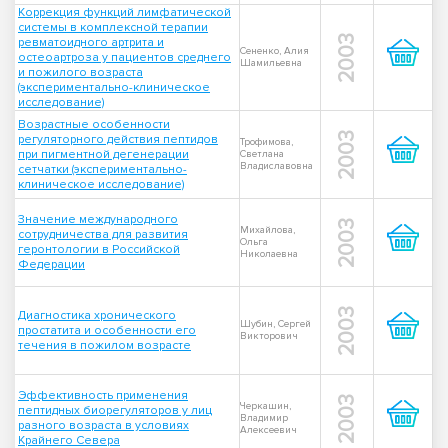
Коррекция функций лимфатической
системы в комплексной терапии
2003
ревматоидного артрита и
Сененко, Алия
остеоартроза у пациентов среднего
Шамильевна
и пожилого возраста
(экспериментально-клиническое
исследование)
Возрастные особенности
2003
регуляторного действия пептидов
Трофимова,
при пигментной дегенерации
Светлана
Владиславовна
сетчатки (экспериментально-
клиническое исследование)
Значение международного
2003
Михайлова,
сотрудничества для развития
Ольга
геронтологии в Российской
Николаевна
Федерации
2003
Диагностика хронического
Шубин, Сергей
простатита и особенности его
Викторович
течения в пожилом возрасте
Эффективность применения
2003
Черкашин,
пептидных биорегуляторов у лиц
Владимир
разного возраста в условиях
Алексеевич
Крайнего Севера