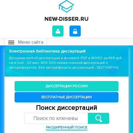
Меню сайта
Электронная библиотека диссертаций
Доставка любой диссертации в формате PDF и WORD за 499 руб.
на e-mail - 20 мин. 800 000 наименований диссертаций и
авторефератов. Все авторефераты диссертаций - БЕСПЛАТНО
ДИССЕРТАЦИИ РОССИИ
БЕСПЛАТНЫЕ ДИССЕРТАЦИИ
Поиск диссертаций
РАСШИРЕННЫЙ ПОИСК