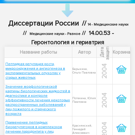
Диссертации России
//
14 - Медицинские науки
//
//
14.00.53 -
Медицинские науки - Разное
Геронтология и гериатрия
ы
Д
а
т
а
з
а
щ
и
т
Название работы
Автор
Корзина
Пептидная регуляция роста,
2004
микроокружения и ангиогенеза в
Барыкина,
экспериментальных опухолях у
Ольга Павловна
старых животных
Значение морфологической
картины биологических жидкостей в
2004
диагностике и контроле
Потехина, Юлия
эффективности лечения некоторых
Павловна
распространенных заболеваний у
лиц пожилого и старческого
возраста
Применение пептидных
2004
Краснянский,
биорегуляторов в комплексном
Геннадий
лечении пародонтита у лиц
Алексеевич