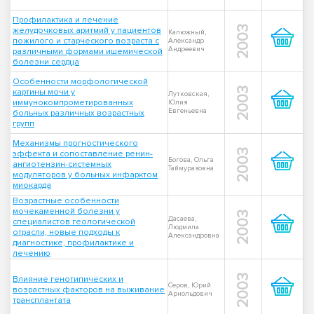
Профилактика и лечение
2003
желудочковых аритмий у пациентов
Калюжный,
пожилого и старческого возраста с
Александр
Андреевич
различными формами ишемической
болезни сердца
Особенности морфологической
2003
картины мочи у
Лутковская,
иммунокомпрометированных
Юлия
Евгеньевна
больных различных возрастных
групп
Механизмы прогностического
2003
эффекта и сопоставление ренин-
Богова, Ольга
ангиотензин-системных
Таймуразовна
модуляторов у больных инфарктом
миокарда
Возрастные особенности
мочекаменной болезни у
2003
Дасаева,
специалистов геологической
Людмила
отрасли, новые подходы к
Александровна
диагностике, профилактике и
лечению
2003
Влияние генотипических и
Серов, Юрий
возрастных факторов на выживание
Арнольдович
трансплантата