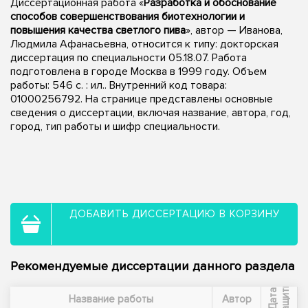
Диссертационная работа «
Разработка и обоснование
способов совершенствования биотехнологии и
повышения качества светлого пива
», автор — Иванова,
Людмила Афанасьевна, относится к типу: докторская
диссертация по специальности 05.18.07. Работа
подготовлена в городе Москва в 1999 году. Объем
работы: 546 с. : ил.. Внутренний код товара:
01000256792. На странице представлены основные
сведения о диссертации, включая название, автора, год,
город, тип работы и шифр специальности.
ДОБАВИТЬ ДИССЕРТАЦИЮ В КОРЗИНУ
Рекомендуемые диссертации данного раздела
ы
Д
а
т
а
з
а
щ
и
т
Название работы
Автор