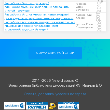
Разработка белоксодержащей
2010
Казакова,
пленкообразующей композиции для защиты
Елена
Валерьевна
мясной продукции
2011
Разработка биологически активных модулей
Хасанов, Адам
для продуктов и рационов питания спортсменов
Алиевич
2008
Разработка технологии получения комплексных
Куксова, Елена
пищевых добавок с использованием
Владимировна
кислотообразующих бактерий
ФОРМА ОБРАТНОЙ СВЯЗИ
2014 -2026 New-disser.ru ©
Электронная библиотека диссертаций ФЛ Иванов Е О
Оплата, доставка, условия возврата