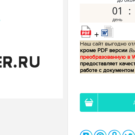
до око
01
+
Наш сайт выгодно отл
кроме PDF версии
Вы
преобразованную в 
предоставляет качес
работе с документом