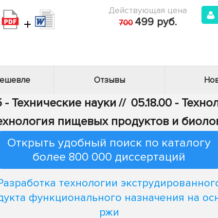
Действующая цена
+
499 руб.
700
дешевле
Отзывы
Нов
 - Технические науки
//
05.18.00 - Тех
отехнология пищевых продуктов и биол
Открыть удобный поиск по каталогу
более 800 000 диссертаций
Разработка технологии экструдированног
дукта функционального назначения на ос
ржи