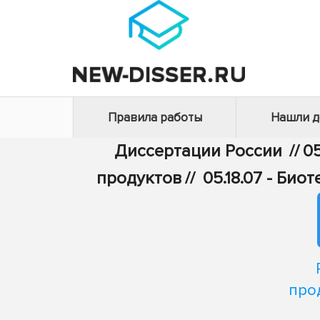
Правила работы
Нашли 
Диссертации России
//
05
продуктов
//
05.18.07 - Би
про