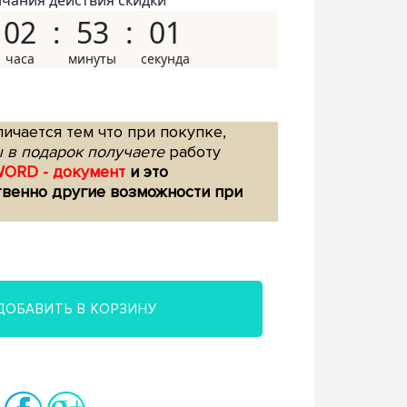
нчания действия скидки
02
53
00
ичается тем что при покупке,
 в подарок получаете
работу
WORD - документ
и это
твенно другие возможности при
ДОБАВИТЬ В КОРЗИНУ