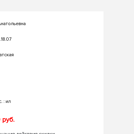
Анатольевна
.18.07
атская
. : ил
 руб.