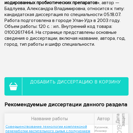
иодированных пробиотических препаратов
», автор —
Бадлуева, Александра Владимировна, относится к типу:
кандидатская диссертация по специальности 05.18.07.
Работа подготовлена в городе Улан-Удэ в 2003 году.
Объем работы: 120 с. : ил.. Внутренний код товара:
01002617464. На странице представлены основные
сведения о диссертации, включая название, автора, год,
город, тип работы и шифр специальности.
ДОБАВИТЬ ДИССЕРТАЦИЮ В КОРЗИНУ
Рекомендуемые диссертации данного раздела
ы
Д
а
т
а
з
а
щ
и
т
Название работы
Автор
Совершенствование технологии комплексной
2019
Хусаинов,
переработки растительного сырья с получением
Инназар