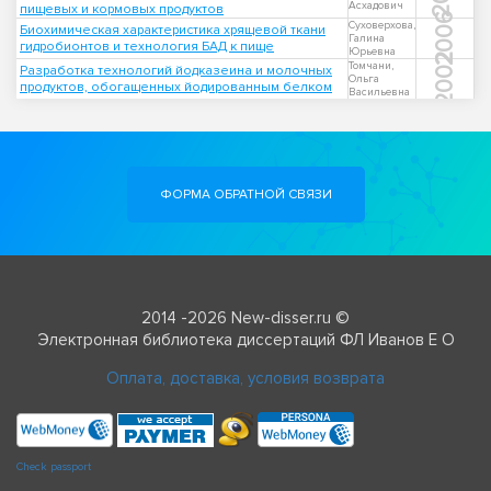
Асхадович
пищевых и кормовых продуктов
2006
Суховерхова,
Биохимическая характеристика хрящевой ткани
Галина
гидробионтов и технология БАД к пище
Юрьевна
2002
Томчани,
Разработка технологий йодказеина и молочных
Ольга
продуктов, обогащенных йодированным белком
Васильевна
ФОРМА ОБРАТНОЙ СВЯЗИ
2014 -2026 New-disser.ru ©
Электронная библиотека диссертаций ФЛ Иванов Е О
Оплата, доставка, условия возврата
Check passport