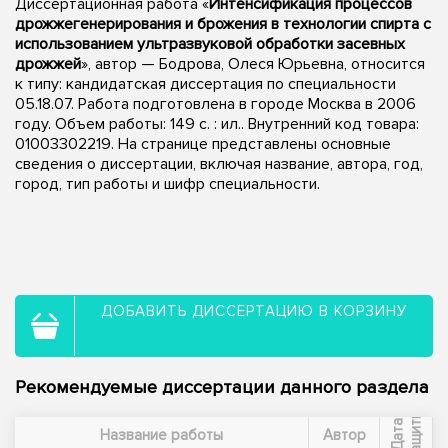
Диссертационная работа «
Интенсификация процессов
дрожжегенерирования и брожения в технологии спирта с
использованием ультразвуковой обработки засевных
дрожжей
», автор — Бодрова, Олеся Юрьевна, относится
к типу: кандидатская диссертация по специальности
05.18.07. Работа подготовлена в городе Москва в 2006
году. Объем работы: 149 с. : ил.. Внутренний код товара:
01003302219. На странице представлены основные
сведения о диссертации, включая название, автора, год,
город, тип работы и шифр специальности.
ДОБАВИТЬ ДИССЕРТАЦИЮ В КОРЗИНУ
Рекомендуемые диссертации данного раздела
ы
Д
а
т
а
з
а
щ
и
т
Название работы
Автор