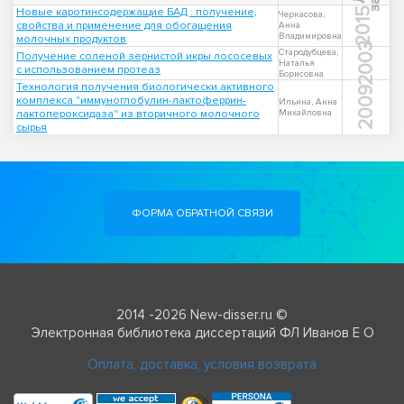
Новые каротинсодержащие БАД : получение,
2015
Черкасова,
свойства и применение для обогащения
Анна
Владимировна
молочных продуктов
2003
Стародубцева,
Получение соленой зернистой икры лососевых
Наталья
с использованием протеаз
Борисовна
Технология получения биологически активного
2009
комплекса "иммуноглобулин-лактоферрин-
Ильина, Анна
лактопероксидаза" из вторичного молочного
Михайловна
сырья
ФОРМА ОБРАТНОЙ СВЯЗИ
2014 -2026 New-disser.ru ©
Электронная библиотека диссертаций ФЛ Иванов Е О
Оплата, доставка, условия возврата