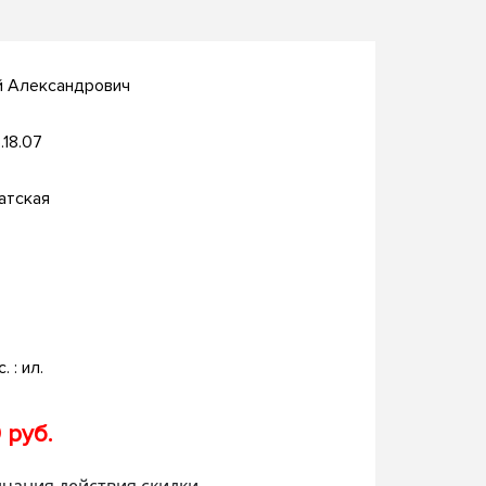
й Александрович
.18.07
атская
. : ил.
 руб.