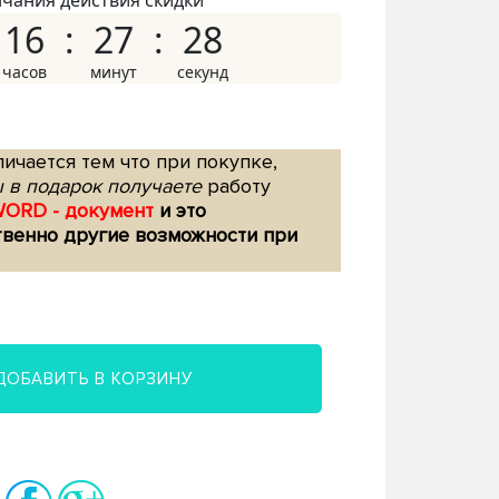
нчания действия скидки
16
27
27
ичается тем что при покупке,
 в подарок получаете
работу
WORD - документ
и это
твенно другие возможности при
ДОБАВИТЬ В КОРЗИНУ