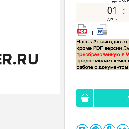
до око
01
+
Наш сайт выгодно отл
кроме PDF версии
Вы
преобразованную в 
предоставляет качес
работе с документом