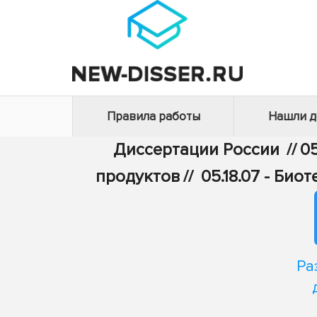
Правила работы
Нашли 
Диссертации России
//
05
продуктов
//
05.18.07 - Би
Ра