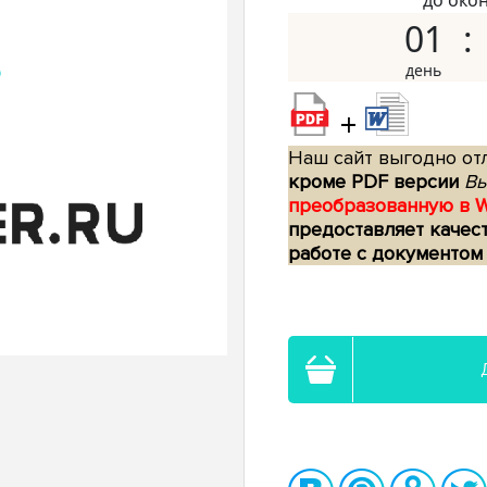
до око
01
+
Наш сайт выгодно отл
кроме PDF версии
Вы
преобразованную в 
предоставляет качес
работе с документом