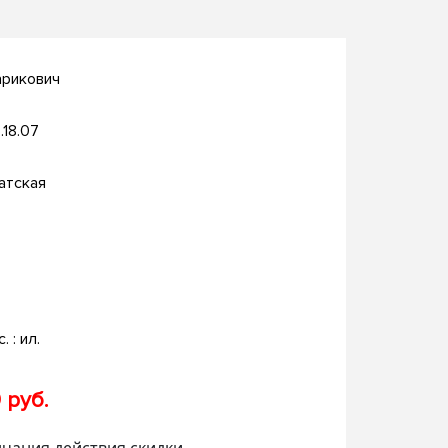
арикович
.18.07
атская
. : ил.
 руб.