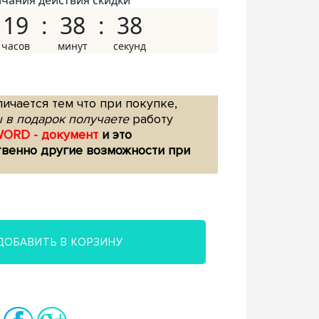
нчания действия скидки
19
38
37
ичается тем что при покупке,
 в подарок получаете
работу
WORD - документ
и это
твенно другие возможности при
ДОБАВИТЬ В КОРЗИНУ