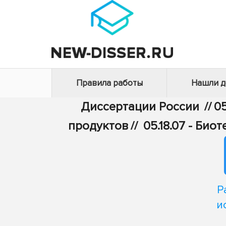
Правила работы
Нашли 
Диссертации России
//
05
продуктов
//
05.18.07 - Би
Р
и