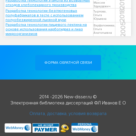
2014
Разработка технологии этанола из возвратных
Максим
отходов хлебопекарного производства
Эдуардович
Разработка технологии безглютеновых
2018
Тырлова,
полуфабрикатов в тесте с использованием
Ольга
Юрьевна
полуобезжиренной льняной муки
2005
Разработка технологии пищевого пектина на
Варфоломеева,
основе использования карбогидраз и лиаз
Ольга
Анатольевна
микроорганизмов
ФОРМА ОБРАТНОЙ СВЯЗИ
2014 -2026 New-disser.ru ©
Электронная библиотека диссертаций ФЛ Иванов Е О
Оплата, доставка, условия возврата