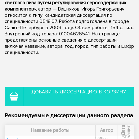
светлого пива путем регулирования серосодержащих
компонентов
», автор — Вишняков, Игорь Григорьевич,
относится к типу: кандидатская диссертация по
специальности 05.18.07. Работа подготовлена в городе
Санкт-Петербург в 2009 году. Объем работы: 154 с. : ил..
Внутренний код товара: 01004626541. На странице
представлены основные сведения о диссертации,
включая название, автора, год, город, тип работы и шифр
специальности.
ДОБАВИТЬ ДИССЕРТАЦИЮ В КОРЗИНУ
Рекомендуемые диссертации данного раздела
ы
Д
а
т
а
з
а
щ
и
т
Название работы
Автор
Сидякин,