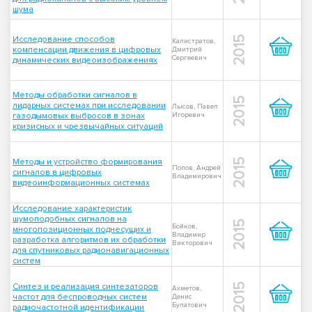
шума
Исследование способов
2015
Калистратов,
компенсации движения в цифровых
Дмитрий
Сергеевич
динамических видеоизображениях
Методы обработки сигналов в
2015
лидарных системах при исследовании
Лысов, Павел
газодымовых выбросов в зонах
Игоревич
кризисных и чрезвычайных ситуаций
Методы и устройство формирования
2015
Попов, Андрей
сигналов в цифровых
Владимирович
видеоинформационных системах
Исследование характеристик
шумоподобных сигналов на
2015
Бойков,
многопозиционных поднесущих и
Владимир
разработка алгоритмов их обработки
Викторович
для спутниковых радионавигационных
систем
Синтез и реализация синтезаторов
2015
Ахметов,
частот для беспроводных систем
Денис
Булатович
радиочастотной идентификации