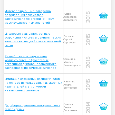
Интерполяционные алгоритмы
2015
Руфов,
определения параметров
Александр
радиосигнала по ограниченному
Андреевич
массиву дискретных значений
Цифровые радиоэлектронные
2015
Логинов,
устройства и системы с динамическим
Сергей
хаосом и вариацией шага временной
Сергеевич
сетки
Разработка и исследование
2015
Сагациян,
коллективных нейросетевых
Максим
алгоритмов дикторонезависимого
Владимирович
распознавания речевых сигналов
Имитация отражений радиосигналов
2015
Никулин,
на основе использования дискретных
Андрей
излучателей статистически
Викторович
независимых сигналов
2014
Ложкин,
Дифференциальная колориметрия в
Леонид
телевидении
Дидимович