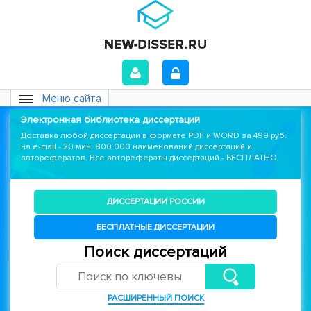
Меню сайта
Электронная библиотека диссертаций
Доставка любой диссертации в формате PDF и WORD за 499 руб.
на e-mail - 20 мин. 800 000 наименований диссертаций и
авторефератов. Все авторефераты диссертаций - БЕСПЛАТНО
ДИССЕРТАЦИИ РОССИИ
БЕСПЛАТНЫЕ ДИССЕРТАЦИИ
Поиск диссертаций
РАСШИРЕННЫЙ ПОИСК