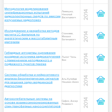
Методология моделирования
2014
Лемешко,
сертификационных испытаний
Николай
радиоэлектронных средств по эмиссии
Васильевич
излучаемых радиопомех
Исследование и разработка методов
2014
Станкеев,
расчета LC-фильтров по
Михаил
энергетическим и массогабаритным
Евгеньевич
критериям
Гибридные алгоритмы оценивания
2014
координат источника радиоизлучения
Лыонг Чинь
с применением неподвижного и
Ван
подвижного пунктов приема
Система обработки и нейросетевого
2014
анализа биоэлектрических сигналов
Аль-Хулейди
для решения задач медицинской
Нашван Амин
диагностики
Автоколебательные системы на
2014
Сафин, Ансар
основе взаимосинхронизированных
Ризаевич
спин-трансферных наноосцилляторов