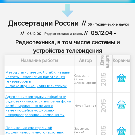
Диссертации России
//
05 - Технические науки
//
//
05.12.04 -
05.12.00 - Радиотехника и связь
Радиотехника, в том числе системы и
устройства телевидения
ы
Д
а
т
а
з
а
щ
и
т
Название работы
Автор
Корзина
Метод статистической стабилизации
2015
Сафарьян,
частоты независимо работающих
Ольга
генераторов в
Александровна
инфокоммуникационных системах
Адаптивные алгоритмы обработки
радиотехнических сигналов на фоне
2015
комбинированных помех с
Нгуен Тьен Фат
изменяющейся мощностью
некоррелированной компоненты
Повышение спектральной
2015
Завьялов,
эффективности многочастотных
Сергей