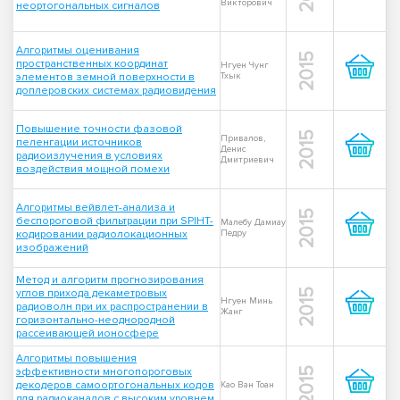
Викторович
неортогональных сигналов
Алгоритмы оценивания
2015
пространственных координат
Нгуен Чунг
элементов земной поверхности в
Тхык
доплеровских системах радиовидения
Повышение точности фазовой
2015
Привалов,
пеленгации источников
Денис
радиоизлучения в условиях
Дмитриевич
воздействия мощной помехи
Алгоритмы вейвлет-анализа и
2015
беспороговой фильтрации при SPIHT-
Малебу Дамиау
кодировании радиолокационных
Педру
изображений
Метод и алгоритм прогнозирования
углов прихода декаметровых
2015
Нгуен Минь
радиоволн при их распространении в
Жанг
горизонтально-неоднородной
рассеивающей ионосфере
Алгоритмы повышения
эффективности многопороговых
2015
декодеров самоортогональных кодов
Као Ван Тоан
для радиоканалов с высоким уровнем