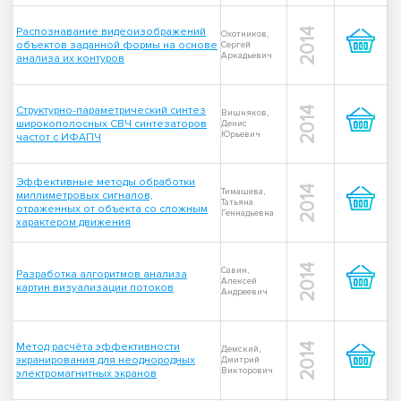
Распознавание видеоизображений
2014
Охотников,
объектов заданной формы на основе
Сергей
Аркадьевич
анализа их контуров
Структурно-параметрический синтез
2014
Вишняков,
широкополосных СВЧ синтезаторов
Денис
Юрьевич
частот с ИФАПЧ
Эффективные методы обработки
2014
Тимашева,
миллиметровых сигналов,
Татьяна
отраженных от объекта со сложным
Геннадьевна
характером движения
2014
Савин,
Разработка алгоритмов анализа
Алексей
картин визуализации потоков
Андреевич
Метод расчёта эффективности
2014
Демский,
экранирования для неоднородных
Дмитрий
Викторович
электромагнитных экранов