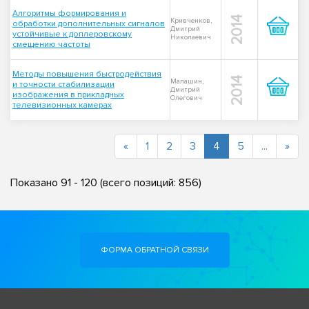
Алгоритмы формирования и
2014
Кривченков,
обработки дополнительных сигналов
Дмитрий
устойчивые к доплеровскому
Николаевич
смещению частоты
Методы повышения быстродействия
2014
Малашин,
и точности стабилизации
Дмитрий
изображения в прикладных
Олегович
телевизионных камерах
(current)
«
1
2
3
4
5
...
»
Показано
91
-
120
(всего позиций:
856
)
ФОРМА ОБРАТНОЙ СВЯЗИ