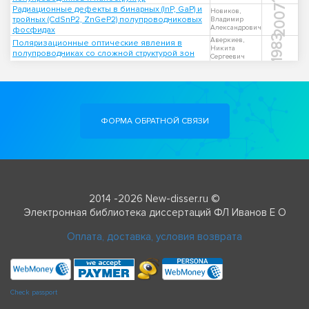
2007
Радиационные дефекты в бинарных (InP, GaP) и
Новиков,
тройных (CdSnP2, ZnGeP2) полупроводниковых
Владимир
Александрович
фосфидах
1983
Аверкиев,
Поляризационные оптические явления в
Никита
полупроводниках со сложной структурой зон
Сергеевич
ФОРМА ОБРАТНОЙ СВЯЗИ
2014 -2026 New-disser.ru ©
Электронная библиотека диссертаций ФЛ Иванов Е О
Оплата, доставка, условия возврата
Check passport