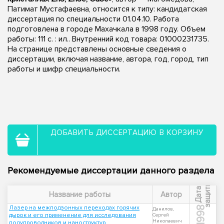
Патимат Мустафаевна, относится к типу: кандидатская
диссертация по специальности 01.04.10. Работа
подготовлена в городе Махачкала в 1998 году. Объем
работы: 111 с. : ил.. Внутренний код товара: 01000231735.
На странице представлены основные сведения о
диссертации, включая название, автора, год, город, тип
работы и шифр специальности.
ДОБАВИТЬ ДИССЕРТАЦИЮ В КОРЗИНУ
Рекомендуемые диссертации данного раздела
ы
Д
а
т
а
з
а
щ
и
т
Название работы
Автор
Лазер на межподзонных переходах горячих
1998
Данилов,
дырок и его применение для исследования
Сергей
Николаевич
полупроводников и наноструктур