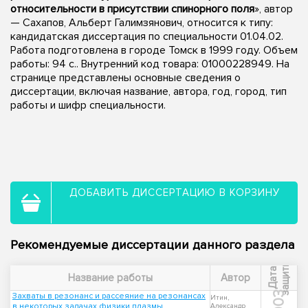
относительности в присутствии спинорного поля
», автор
— Сахапов, Альберт Галимзянович, относится к типу:
кандидатская диссертация по специальности 01.04.02.
Работа подготовлена в городе Томск в 1999 году. Объем
работы: 94 с.. Внутренний код товара: 01000228949. На
странице представлены основные сведения о
диссертации, включая название, автора, год, город, тип
работы и шифр специальности.
ДОБАВИТЬ ДИССЕРТАЦИЮ В КОРЗИНУ
Рекомендуемые диссертации данного раздела
ы
Д
а
т
а
з
а
щ
и
т
Название работы
Автор
2003
Захваты в резонанс и рассеяние на резонансах
Итин,
в некоторых задачах физики плазмы,
Александр