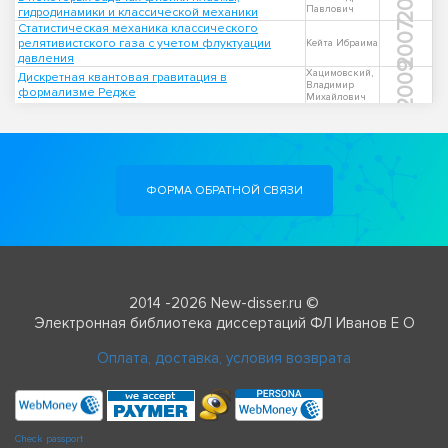
Павлович
гидродинамики и классической механики
2007
Статистическая механика классического
релятивистского газа с учетом флуктуации
Кейта Ибраима
давления
2009
Хацимовский,
Дискретная квантовая гравитация в
Владимир
формализме Редже
Михайлович
ФОРМА ОБРАТНОЙ СВЯЗИ
2014 -2026 New-disser.ru ©
Электронная библиотека диссертаций ФЛ Иванов Е О
Оплата, доставка, условия возврата
Check passport