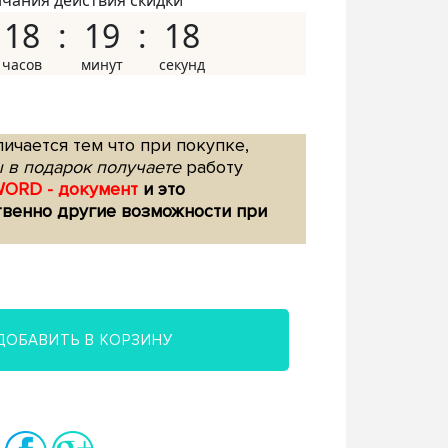
нчания действия скидки
18
19
17
ичается тем что при покупке,
 в подарок получаете
работу
WORD - документ
и это
твенно другие возможности при
ДОБАВИТЬ В КОРЗИНУ