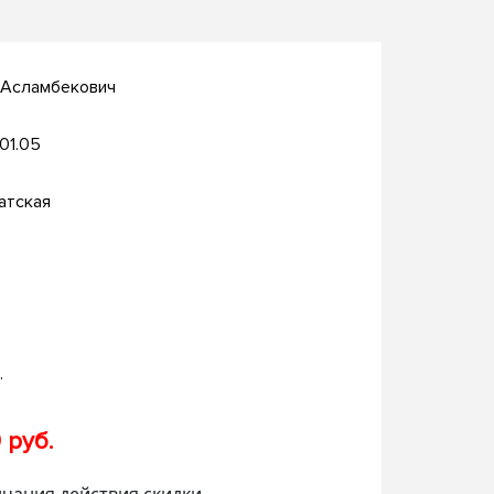
 Асламбекович
.01.05
атская
.
 руб.