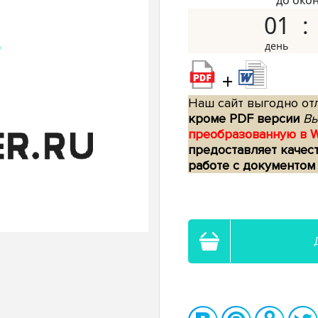
до око
01
+
Наш сайт выгодно отл
кроме PDF версии
Вы
преобразованную в 
предоставляет качес
работе с документом