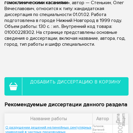
гомоклиническими касаниями
», автор — Стенькин, Олег
Вячеславович, относится к типу: кандидатская
диссертация по специальности 01.01.02. Работа
подготовлена в городе Нижний Новгород в 1999 году.
Объем работы: 130 с. : ил.. Внутренний код товара:
01000228302. На странице представлены основные
сведения о диссертации, включая название, автора, год,
город, тип работы и шифр специальности.
ДОБАВИТЬ ДИССЕРТАЦИЮ В КОРЗИНУ
Рекомендуемые диссертации данного раздела
ы
Д
а
т
а
з
а
щ
и
т
Название работы
Автор
2009
Галахов,
О разрушении решений нелинейных сингулярных
Евгений
уравнений в частных производных