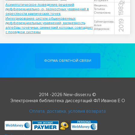
Игоревич
Асимптотическое поведение решений
1983
Фещенко,
дифференциально- q- разностных уравнений в
Татьяна
Степановна
окрестности критических точек
Интегрирование систем обыкновенных
2019
Гайнетдинова,
дифференциальных уравнений, размерность
Алия
алгебры точечных симметрий которых совпадает
Айдаровна
с порядком системы
ФОРМА ОБРАТНОЙ СВЯЗИ
2014 -2026 New-disser.ru ©
Электронная библиотека диссертаций ФЛ Иванов Е О
Оплата, доставка, условия возврата