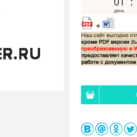
01
+
Наш сайт выгодно отл
кроме PDF версии
Вы
преобразованную в 
предоставляет качес
работе с документом