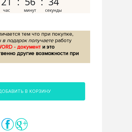
21
56
33
ичается тем что при покупке,
 в подарок получаете
работу
WORD - документ
и это
твенно другие возможности при
ДОБАВИТЬ В КОРЗИНУ