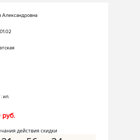
я Александровна
.01.02
атская
 : ил.
 руб.
нчания действия скидки