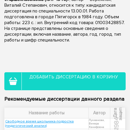
Виталий Степанович, относится к типу: кандидатская
диссертация по специальности 13.00.01. Работа
подготовлена в городе Пятигорск в 1984 году. Объем
работы: 223 c. : ил. Внутренний код товара: 01003428857.
На странице представлены основные сведения о
диссертации, включая название, автора, год, город, тип
работы и шифр специальности.
ДОБАВИТЬ ДИССЕРТАЦИЮ В КОРЗИНУ
Рекомендуемые диссертации данного раздела
ы
Д
а
т
а
з
а
щ
и
т
Название работы
Автор
1984
Лукманова,
Свободное время школьника-подростка
Винера
(педагогический анализ)
Ханифовна