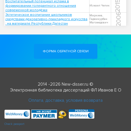
Воспитательный потенциал ислама в
2015
формировании толерантного отношения
Исмаил Челик
современной молодёжи
2006
Эстетическое воспитание школьников
Миркиев,
средствами декоративно-прикладного искусства
Гаджикурбан
Магомедович
: на материале Республики Дагестан
ФОРМА ОБРАТНОЙ СВЯЗИ
2014 -2026 New-disser.ru ©
Электронная библиотека диссертаций ФЛ Иванов Е О
Оплата, доставка, условия возврата
Check passport