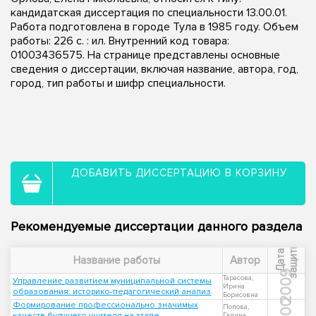
кандидатская диссертация по специальности 13.00.01.
Работа подготовлена в городе Тула в 1985 году. Объем
работы: 226 c. : ил. Внутренний код товара:
01003436575. На странице представлены основные
сведения о диссертации, включая название, автора, год,
город, тип работы и шифр специальности.
ДОБАВИТЬ ДИССЕРТАЦИЮ В КОРЗИНУ
Рекомендуемые диссертации данного раздела
ы
Д
а
т
а
з
а
щ
и
т
Название работы
Автор
2009
Тарасова,
Управление развитием муниципальной системы
Ирина
образования: историко-педагогический анализ
Борисовна
2000
Формирование профессионально значимых
Попова,
качеств будущего учителя на этапе
Галина