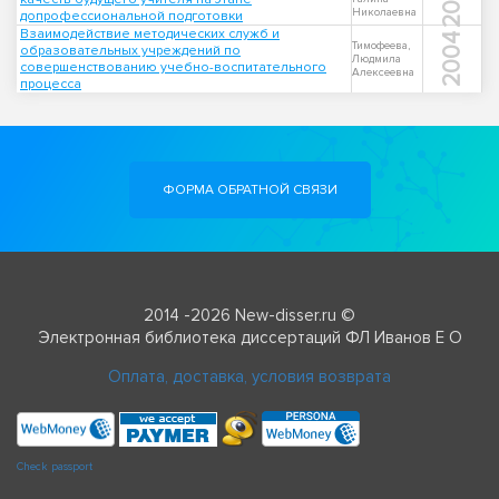
Николаевна
допрофессиональной подготовки
Взаимодействие методических служб и
2004
Тимофеева,
образовательных учреждений по
Людмила
совершенствованию учебно-воспитательного
Алексеевна
процесса
ФОРМА ОБРАТНОЙ СВЯЗИ
2014 -2026 New-disser.ru ©
Электронная библиотека диссертаций ФЛ Иванов Е О
Оплата, доставка, условия возврата
Check passport