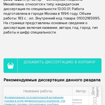
Михайловна, относится к типу: кандидатская
диссертация по специальности 13.00.01. Работа
подготовлена в городе Москва в 1994 году. Объем
работы: 183 с. : ил.. Внутренний код товара: 01002185995.
На странице представлены основные сведения о
диссертации, включая название, автора, год, город, тип
работы и шифр специальности.
ДОБАВИТЬ ДИССЕРТАЦИЮ В КОРЗИНУ
Рекомендуемые диссертации данного раздела
ы
Д
а
т
а
з
а
щ
и
т
Название работы
Автор
Формирование положительной мотивации
2003
Надеина,
учения в ходе дидактического контроля : На
Наталья
примере средних специальных учебных