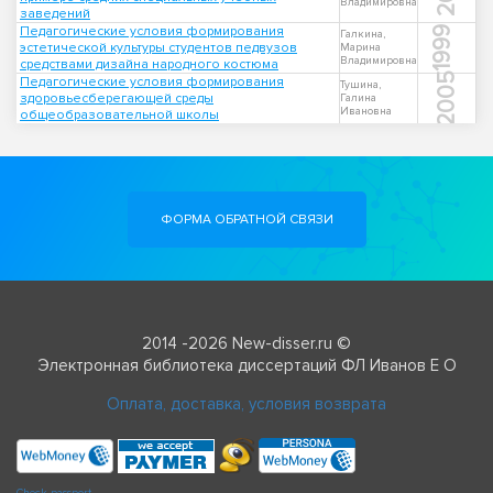
Владимировна
заведений
Педагогические условия формирования
1999
Галкина,
эстетической культуры студентов педвузов
Марина
Владимировна
средствами дизайна народного костюма
2005
Педагогические условия формирования
Тушина,
здоровьесберегающей среды
Галина
Ивановна
общеобразовательной школы
ФОРМА ОБРАТНОЙ СВЯЗИ
2014 -2026 New-disser.ru ©
Электронная библиотека диссертаций ФЛ Иванов Е О
Оплата, доставка, условия возврата