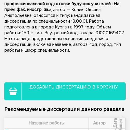
профессиональной подготовки будущих учителей : На
прим. фак. иностр. яз.
», автор — Коник, Оксана
Анатольевна, относится к типу: кандидатская
диссертация по специальности 13.00.01. Работа
подготовлена в городе Курган в 1997 году. Объем
работы: 159 с. : ил.. Внутренний код товара: 01000169407.
На странице представлены основные сведения о
диссертации, включая название, автора, год, город, тип
работы и шифр специальности.
ДОБАВИТЬ ДИССЕРТАЦИЮ В КОРЗИНУ
Рекомендуемые диссертации данного раздела
ы
Д
а
т
а
з
а
щ
и
т
Название работы
Автор