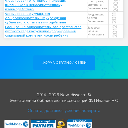
2000
Формирование готовности младших
Шахторина,
школьников к ненасильственному
Екатерина
Валентиновна
взаимодействию
Формирование у учащихся
2011
Кондратьев,
общеобразовательных учреждений
Сергей
Леонидович
субъектного опыта взаимодействия
Расширение образовательного пространства
2012
Захарова,
детского сада как условие формирования
Татьяна
Николаевна
социальной компетентности ребенка
ФОРМА ОБРАТНОЙ СВЯЗИ
2014 -2026 New-disser.ru ©
Электронная библиотека диссертаций ФЛ Иванов Е О
Оплата, доставка, условия возврата