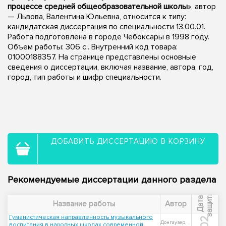
процессе средней общеобразовательной школы
», автор
— Львова, Валентина Юльевна, относится к типу:
кандидатская диссертация по специальности 13.00.01.
Работа подготовлена в городе Чебоксары в 1998 году.
Объем работы: 306 с.. Внутренний код товара:
01000188357. На странице представлены основные
сведения о диссертации, включая название, автора, год,
город, тип работы и шифр специальности.
ДОБАВИТЬ ДИССЕРТАЦИЮ В КОРЗИНУ
Рекомендуемые диссертации данного раздела
ы
Д
а
т
а
з
а
щ
и
т
Название работы
Автор
Гуманистическая направленность музыкального
Донгаузер,
воспитания в народных школах современной