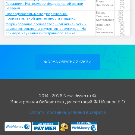
2002
Елена
Германии : На примере федеральной земли
Викторовна
Бавария
1999
Басова,
Преподаватель-менеджер учебно-
Светлана
познавательной деятельности учащихся
Анатольевна
2006
Формирование познавательной активности и
Шишкова,
самостоятельности студентов-заочников : На
Ольга
Геннадьевна
примере изучения иностранного языка
ФОРМА ОБРАТНОЙ СВЯЗИ
2014 -2026 New-disser.ru ©
Электронная библиотека диссертаций ФЛ Иванов Е О
Оплата, доставка, условия возврата