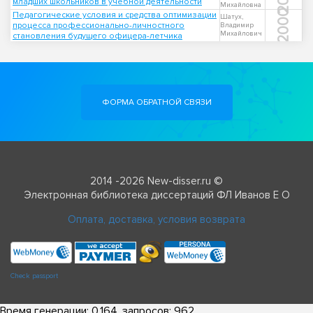
младших школьников в учебной деятельности
Михайловна
2000
Педагогические условия и средства оптимизации
Шатух,
процесса профессионально-личностного
Владимир
Михайлович
становления будущего офицера-летчика
ФОРМА ОБРАТНОЙ СВЯЗИ
2014 -2026 New-disser.ru ©
Электронная библиотека диссертаций ФЛ Иванов Е О
Оплата, доставка, условия возврата
Check passport
Время генерации: 0.164, запросов: 962