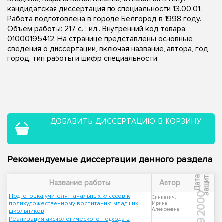
кандидатская диссертация по специальности 13.00.01.
Работа подготовлена в городе Белгород в 1998 году.
Объем работы: 217 с. : ил.. Внутренний код товара:
01000195412. На странице представлены основные
сведения о диссертации, включая название, автора, год,
город, тип работы и шифр специальности.
ДОБАВИТЬ ДИССЕРТАЦИЮ В КОРЗИНУ
Рекомендуемые диссертации данного раздела
ы
Д
а
т
а
з
а
щ
и
т
Название работы
Автор
2000
Подготовка учителя начальных классов к
Синкевич,
полихудожественному воспитанию младших
Ирина
Алексеевна
школьников
Реализация аксиологического подхода в