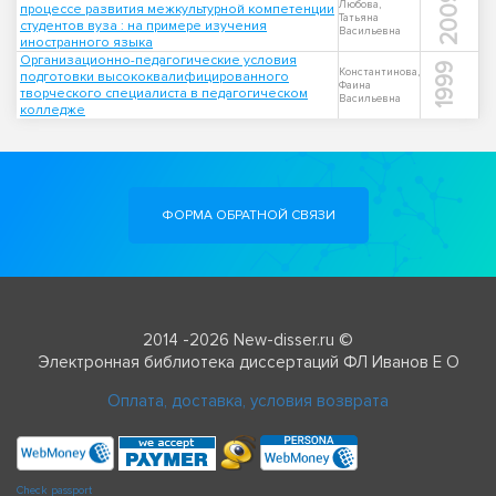
2009
Любова,
процессе развития межкультурной компетенции
Татьяна
студентов вуза : на примере изучения
Васильевна
иностранного языка
Организационно-педагогические условия
1999
Константинова,
подготовки высококвалифицированного
Фаина
творческого специалиста в педагогическом
Васильевна
колледже
ФОРМА ОБРАТНОЙ СВЯЗИ
2014 -2026 New-disser.ru ©
Электронная библиотека диссертаций ФЛ Иванов Е О
Оплата, доставка, условия возврата
Check passport