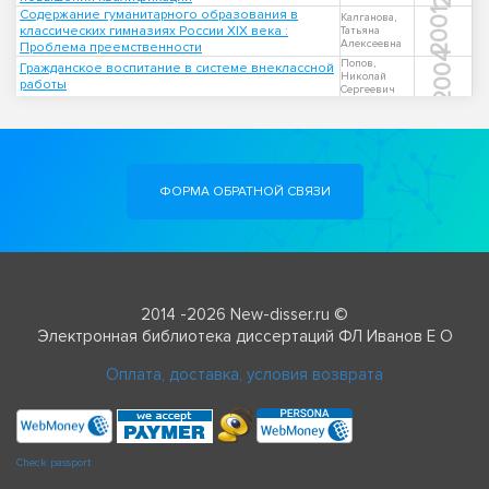
Содержание гуманитарного образования в
2001
Калганова,
классических гимназиях России XIX века :
Татьяна
Алексеевна
Проблема преемственности
2004
Попов,
Гражданское воспитание в системе внеклассной
Николай
работы
Сергеевич
ФОРМА ОБРАТНОЙ СВЯЗИ
2014 -2026 New-disser.ru ©
Электронная библиотека диссертаций ФЛ Иванов Е О
Оплата, доставка, условия возврата
Check passport