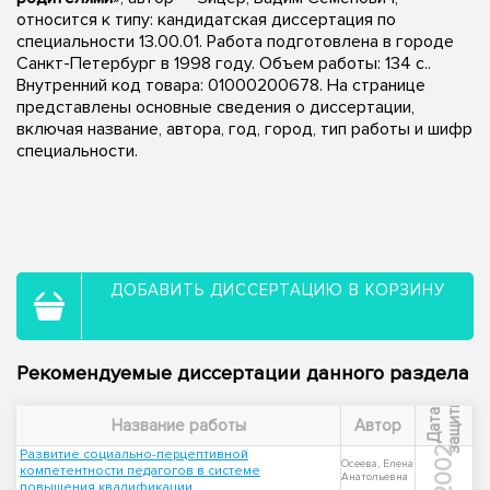
относится к типу: кандидатская диссертация по
специальности 13.00.01. Работа подготовлена в городе
Санкт-Петербург в 1998 году. Объем работы: 134 с..
Внутренний код товара: 01000200678. На странице
представлены основные сведения о диссертации,
включая название, автора, год, город, тип работы и шифр
специальности.
ДОБАВИТЬ ДИССЕРТАЦИЮ В КОРЗИНУ
Рекомендуемые диссертации данного раздела
ы
Д
а
т
а
з
а
щ
и
т
Название работы
Автор
2002
Развитие социально-перцептивной
Осеева, Елена
компетентности педагогов в системе
Анатольевна
повышения квалификации