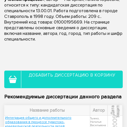
относится к типу: кандидатская диссертация по
специальности 13.00.01. Работа подготовлена в городе
Ставрополь в 1998 году. Объем работы: 209 с..
Внутренний код товара: 01000195669. На странице
представлены основные сведения о диссертации,
включая название, автора, год, город, тип работы и шифр
специальности.
ДОБАВИТЬ ДИССЕРТАЦИЮ В КОРЗИНУ
Рекомендуемые диссертации данного раздела
ы
Д
а
т
а
з
а
щ
и
т
Название работы
Автор
2009
Интеграция общего и дополнительного
Тымко,
образования в процессе туристско-
Наталья
Васильевна
краеведческой деятельности детей