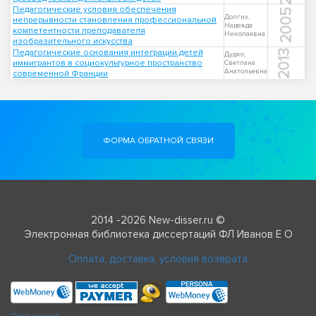
Педагогические условия обеспечения
2005
Долгих,
непрерывности становления профессиональной
Надежда
компетентности преподавателя
Николаевна
изобразительного искусства
Педагогические основания интеграции детей
2013
Дудко,
иммигрантов в социокультурное пространство
Светлана
Анатольевна
современной Франции
ФОРМА ОБРАТНОЙ СВЯЗИ
2014 -2026 New-disser.ru ©
Электронная библиотека диссертаций ФЛ Иванов Е О
Оплата, доставка, условия возврата