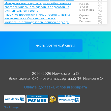
Методическое сопровождение обеспечения
2010
Рыкова,
профессионального здоровья педагогов на
Татьяна
Михайловна
муниципальном уровне
Развитие творческих способностей младших
2017
Сараева
школьников в обучении на основе
Татьяна
Петровна
компетентностно-деятельностного подхода
ФОРМА ОБРАТНОЙ СВЯЗИ
2014 -2026 New-disser.ru ©
Электронная библиотека диссертаций ФЛ Иванов Е О
Оплата, доставка, условия возврата
Check passport