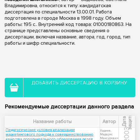
Владимировна, относится к типу: кандидатская
диссертация по специальности 13.00.01. Работа
подготовлена в городе Москва в 1998 году. Объем
работы: 195 с.. Внутренний код товара: 01000180863. На
странице представлены основные сведения о
диссертации, включая название, автора, год, город, тип
работы и шифр специальности.
ДОБАВИТЬ ДИССЕРТАЦИЮ В КОРЗИНУ
Рекомендуемые диссертации данного раздела
ы
Д
а
т
а
з
а
щ
и
т
Название работы
Автор
2003
Педагогические условия реализации
Хадиев,
маркетингового подхода к совершенствованию
Мадарис
Мансурович
качества дополнительного образования детей