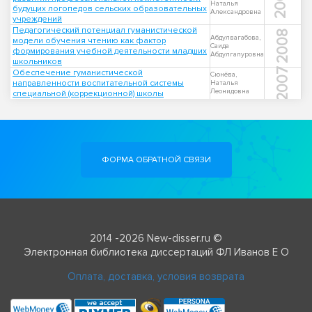
2001
Наталья
будущих логопедов сельских образовательных
Александровна
учреждений
Педагогический потенциал гуманистической
2008
Абдулвагабова,
модели обучения чтению как фактор
Саида
формирования учебной деятельности младших
Абдулгапуровна
школьников
2007
Обеспечение гуманистической
Сюнёва,
направленности воспитательной системы
Наталья
Леонидовна
специальной (коррекционной) школы
ФОРМА ОБРАТНОЙ СВЯЗИ
2014 -2026 New-disser.ru ©
Электронная библиотека диссертаций ФЛ Иванов Е О
Оплата, доставка, условия возврата