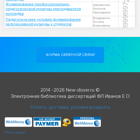
Формирование профессионально-
1997
Шеховская,
педагогической культуры преподавателя
Наталия
Леонидовна
колледжа
1999
Бондаренко,
Педагогические условия формирования
Татьяна
рефлексивной культуры у студентов
Алексеевна
ФОРМА ОБРАТНОЙ СВЯЗИ
2014 -2026 New-disser.ru ©
Электронная библиотека диссертаций ФЛ Иванов Е О
Оплата, доставка, условия возврата
Check passport