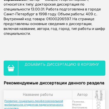
относится к типу: докторская диссертация по
специальности 13.00.01. Работа подготовлена в городе
Санкт-Петербург в 1998 году. Объем работы: 409 с..
Внутренний код товара: 01000206597. На странице
представлены основные сведения о диссертации,
включая название, автора, год, город, тип работы и шифр
специальности.
ДОБАВИТЬ ДИССЕРТАЦИЮ В КОРЗИНУ
Рекомендуемые диссертации данного раздела
ы
Д
а
т
а
з
а
щ
и
т
Название работы
Автор
2003
Развитие социально-профессиональной
Пазюкова,
мобильности студентов педагогического
Марина
Анатольевна
колледжа