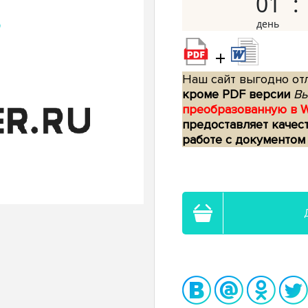
01
+
Наш сайт выгодно отл
кроме PDF версии
Вы
преобразованную в 
предоставляет качес
работе с документом