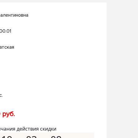
Валентиновна
.00.01
атская
с.
 руб.
нчания действия скидки