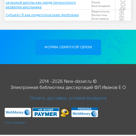
2005
сельской школы как среда личностного
Елена
Анатольевна
развития школьника
1998
Вединяпина,
Субъект-Я как педагогическая проблема
Валентина
Алексеевна
ФОРМА ОБРАТНОЙ СВЯЗИ
2014 -2026 New-disser.ru ©
Электронная библиотека диссертаций ФЛ Иванов Е О
Оплата, доставка, условия возврата
Check passport