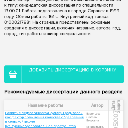
к типу: кандидатская диссертация по специальности
13.00.01. Работа подготовлена в городе Саранск в 1999
году. Объем работы: 161 с.. Внутренний код товара:
01000217981. На странице представлены основные
сведения о диссертации, включая название, автора, год,
город, тип работы и шифр специальности.
ДОБАВИТЬ ДИССЕРТАЦИЮ В КОРЗИНУ
Рекомендуемые диссертации данного раздела
ы
Д
а
т
а
з
а
щ
и
т
Название работы
Автор
2007
Развитие педагогической культуры родителей
Васильева,
как фактор повышения качества образования
Любовь
Егоровна
в сельской школе
Культурно-образовательное пространство
Кондратьева,