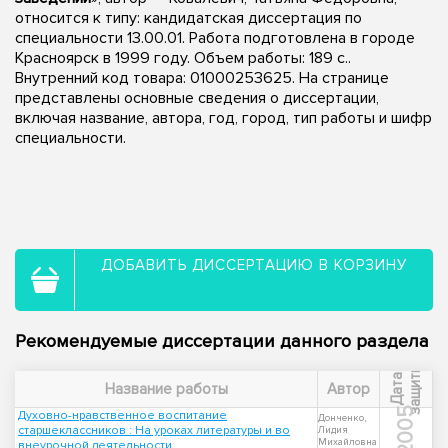
относится к типу: кандидатская диссертация по
специальности 13.00.01. Работа подготовлена в городе
Красноярск в 1999 году. Объем работы: 189 с..
Внутренний код товара: 01000253625. На странице
представлены основные сведения о диссертации,
включая название, автора, год, город, тип работы и шифр
специальности.
ДОБАВИТЬ ДИССЕРТАЦИЮ В КОРЗИНУ
Рекомендуемые диссертации данного раздела
ы
Д
а
т
а
з
а
щ
и
т
Название работы
Автор
2005
Духовно-нравственное воспитание
Донченко,
старшеклассников : На уроках литературы и во
Лидия
Михайловна
внеурочной деятельности