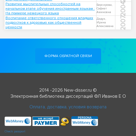
2004
Развитие мыслительных способностей на
Берсирова,
начальном этапе обучения иностранным языкам :
Сафиат
Аминовна
На примере немецкого языка
2007
Воспитание ответственного отношения младших
Дидук,
подростков к здоровью как общественной
Ирина
Алексеевна
ценности
ФОРМА ОБРАТНОЙ СВЯЗИ
2014 -2026 New-disser.ru ©
Электронная библиотека диссертаций ФЛ Иванов Е О
Оплата, доставка, условия возврата
Check passport