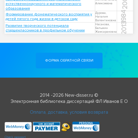
2009
естественнонаучного и математического
Алексеевна
образования
1984
Дурова,
Формирование фонематического восприятия у
Наталия
детей пятого года жизни в детском саду
Валентиновна
2013
Насакова,
Развитие творческого потенциала
Бальжин
старшеклассников в профильном обучении
Жамсарановна
ФОРМА ОБРАТНОЙ СВЯЗИ
2014 -2026 New-disser.ru ©
Электронная библиотека диссертаций ФЛ Иванов Е О
Оплата, доставка, условия возврата
Check passport