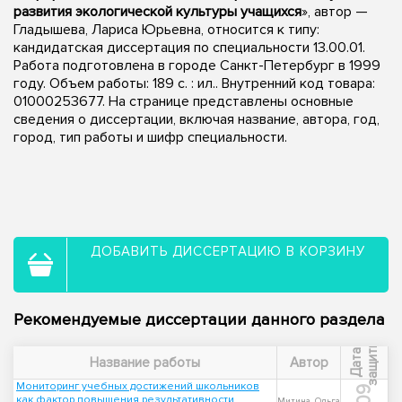
развития экологической культуры учащихся
», автор —
Гладышева, Лариса Юрьевна, относится к типу:
кандидатская диссертация по специальности 13.00.01.
Работа подготовлена в городе Санкт-Петербург в 1999
году. Объем работы: 189 с. : ил.. Внутренний код товара:
01000253677. На странице представлены основные
сведения о диссертации, включая название, автора, год,
город, тип работы и шифр специальности.
ДОБАВИТЬ ДИССЕРТАЦИЮ В КОРЗИНУ
Рекомендуемые диссертации данного раздела
ы
Д
а
т
а
з
а
щ
и
т
Название работы
Автор
Мониторинг учебных достижений школьников
как фактор повышения результативности
Митина, Ольга