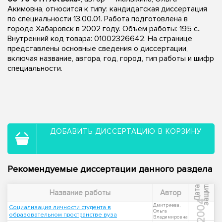
Акимовна, относится к типу: кандидатская диссертация
по специальности 13.00.01. Работа подготовлена в
городе Хабаровск в 2002 году. Объем работы: 195 с..
Внутренний код товара: 01002326642. На странице
представлены основные сведения о диссертации,
включая название, автора, год, город, тип работы и шифр
специальности.
ДОБАВИТЬ ДИССЕРТАЦИЮ В КОРЗИНУ
Рекомендуемые диссертации данного раздела
ы
Д
а
т
а
з
а
щ
и
т
Название работы
Автор
2004
Дмитриева,
Социализация личности студента в
Ольга
образовательном пространстве вуза
Владимировна