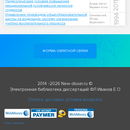
Педагогические условия повышения
2011
Агаев Натиг
эмоциональной устойчивости личности
Фарман оглы
студентов
Управление переводом общеобразовательной
1994
Сенновский,
школы на модульную систему организации
Игорь
Борисович
учебно-воспитательного процесса
ФОРМА ОБРАТНОЙ СВЯЗИ
2014 -2026 New-disser.ru ©
Электронная библиотека диссертаций ФЛ Иванов Е О
Оплата, доставка, условия возврата
Check passport