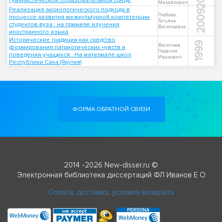
гуманистической образовательной среде
Михайлович
Реализация аксиологического подхода в
2009
Любова,
процессе развития межкультурной компетенции
Татьяна
студентов вуза : на примере изучения
Васильевна
иностранного языка
Исторические традиции как средство
1999
Васильев,
формирования патриотических чувств и
Герасим
поведения учащихся : На материале школ
Иванович
Республики Саха (Якутия)
ФОРМА ОБРАТНОЙ СВЯЗИ
2014 -2026 New-disser.ru ©
Электронная библиотека диссертаций ФЛ Иванов Е О
Оплата, доставка, условия возврата