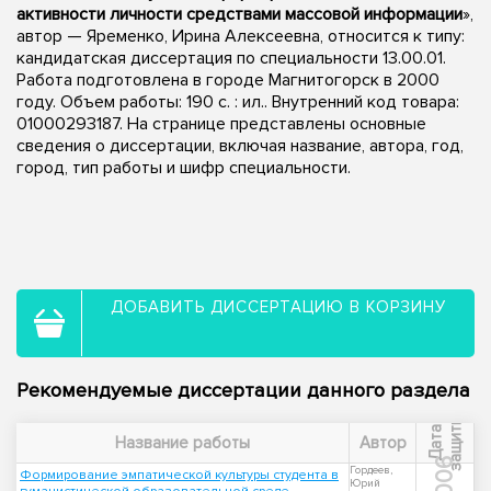
активности личности средствами массовой информации
»,
автор — Яременко, Ирина Алексеевна, относится к типу:
кандидатская диссертация по специальности 13.00.01.
Работа подготовлена в городе Магнитогорск в 2000
году. Объем работы: 190 с. : ил.. Внутренний код товара:
01000293187. На странице представлены основные
сведения о диссертации, включая название, автора, год,
город, тип работы и шифр специальности.
ДОБАВИТЬ ДИССЕРТАЦИЮ В КОРЗИНУ
Рекомендуемые диссертации данного раздела
ы
Д
а
т
а
з
а
щ
и
т
Название работы
Автор
2006
Гордеев,
Формирование эмпатической культуры студента в
Юрий