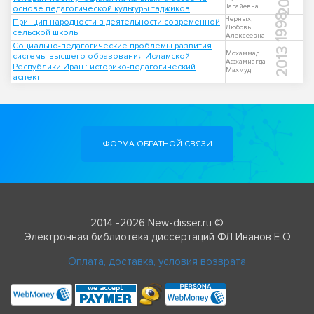
Тагайевна
основе педагогической культуры таджиков
1998
Черных,
Принцип народности в деятельности современной
Любовь
сельской школы
Алексеевна
Социально-педагогические проблемы развития
2013
Мохаммад
системы высшего образования Исламской
Афхамиагда
Республики Иран : историко-педагогический
Махмуд
аспект
ФОРМА ОБРАТНОЙ СВЯЗИ
2014 -2026 New-disser.ru ©
Электронная библиотека диссертаций ФЛ Иванов Е О
Оплата, доставка, условия возврата