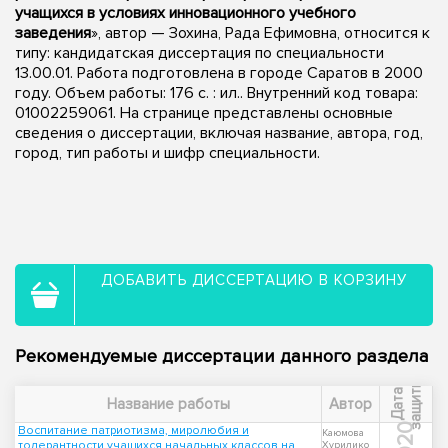
учащихся в условиях инновационного учебного
заведения
», автор — Зохина, Рада Ефимовна, относится к
типу: кандидатская диссертация по специальности
13.00.01. Работа подготовлена в городе Саратов в 2000
году. Объем работы: 176 с. : ил.. Внутренний код товара:
01002259061. На странице представлены основные
сведения о диссертации, включая название, автора, год,
город, тип работы и шифр специальности.
ДОБАВИТЬ ДИССЕРТАЦИЮ В КОРЗИНУ
Рекомендуемые диссертации данного раздела
ы
Д
а
т
а
з
а
щ
и
т
Название работы
Автор
2020
Воспитание патриотизма, миролюбия и
Каюмова
толерантности учащихся начальных классов на
Хурилико