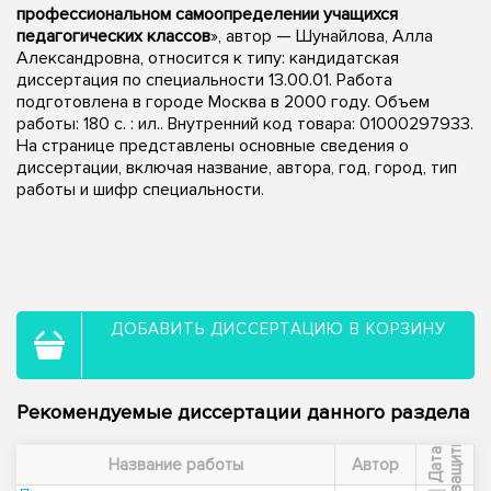
профессиональном самоопределении учащихся
педагогических классов
», автор — Шунайлова, Алла
Александровна, относится к типу: кандидатская
диссертация по специальности 13.00.01. Работа
подготовлена в городе Москва в 2000 году. Объем
работы: 180 с. : ил.. Внутренний код товара: 01000297933.
На странице представлены основные сведения о
диссертации, включая название, автора, год, город, тип
работы и шифр специальности.
ДОБАВИТЬ ДИССЕРТАЦИЮ В КОРЗИНУ
Рекомендуемые диссертации данного раздела
ы
Д
а
т
а
з
а
щ
и
т
Название работы
Автор