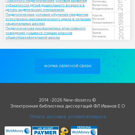
Психолого-педагогические условия развития
2011
Халикова,
субъектности детей дошкольного возраста в
Валентина
Владимировна
детско-родительских отношениях
Педагогические условия обучения предметам
1998
Урусов,
естественно-математического цикла в сельских
Виталий
Тимиргареевич
национальных школах
Педагогическая профилактика агрессивного
2010
Белошапка,
поведения учащихся старших классов
Тереза
Лечиевна
общеобразовательной школы
ФОРМА ОБРАТНОЙ СВЯЗИ
2014 -2026 New-disser.ru ©
Электронная библиотека диссертаций ФЛ Иванов Е О
Оплата, доставка, условия возврата