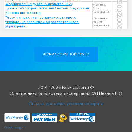
2006
Формирование духовно-нравственных
Курагина,
ценностей студентов высшей школы средствами
Алла
Аркадьевна
иностранного языка
2007
Теория и практика программно-целевого
Васильева,
управления развитием образовательного
Мария
Самсоновна
учреждения
ФОРМА ОБРАТНОЙ СВЯЗИ
2014 -2026 New-disser.ru ©
Электронная библиотека диссертаций ФЛ Иванов Е О
Оплата, доставка, условия возврата
Check passport