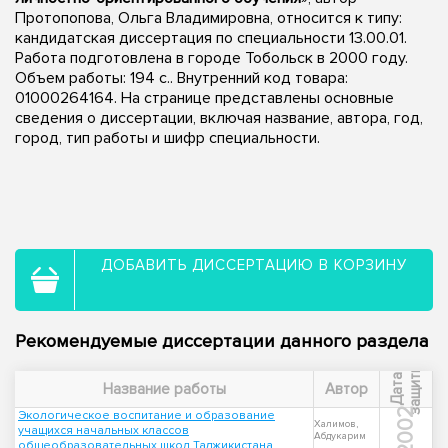
Протопопова, Ольга Владимировна, относится к типу:
кандидатская диссертация по специальности 13.00.01.
Работа подготовлена в городе Тобольск в 2000 году.
Объем работы: 194 с.. Внутренний код товара:
01000264164. На странице представлены основные
сведения о диссертации, включая название, автора, год,
город, тип работы и шифр специальности.
ДОБАВИТЬ ДИССЕРТАЦИЮ В КОРЗИНУ
Рекомендуемые диссертации данного раздела
ы
Д
а
т
а
з
а
щ
и
т
Название работы
Автор
2002
Экологическое воспитание и образование
Халимов,
учащихся начальных классов
Абдукарим
общеобразовательных школ Таджикистана