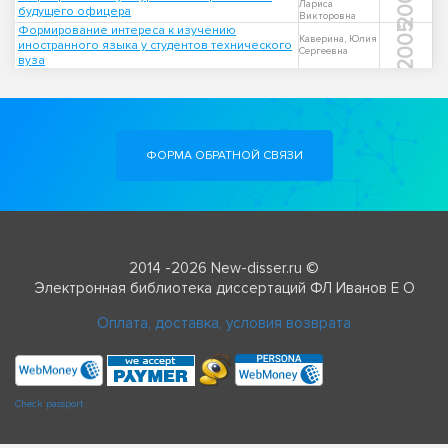
2005
Лариса
будущего офицера
Викторовна
2005
Формирование интереса к изучению
Каверина, Юлия
иностранного языка у студентов технического
Сергеевна
вуза
ФОРМА ОБРАТНОЙ СВЯЗИ
2014 -2026 New-disser.ru ©
Электронная библиотека диссертаций ФЛ Иванов Е О
Оплата, доставка, условия возврата
Check passport