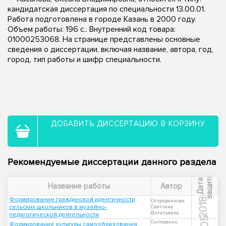
кандидатская диссертация по специальности 13.00.01.
Работа подготовлена в городе Казань в 2000 году.
Объем работы: 196 с.. Внутренний код товара:
01000253068. На странице представлены основные
сведения о диссертации, включая название, автора, год,
город, тип работы и шифр специальности.
ДОБАВИТЬ ДИССЕРТАЦИЮ В КОРЗИНУ
Рекомендуемые диссертации данного раздела
ы
Д
а
т
а
з
а
щ
и
т
Название работы
Автор
Формирование гражданской идентичности
2018
Огородникова
сельских школьников в музейно-
Светлана
Витальевна
педагогической деятельности
Скляренко,
Формирование культуры самообразования