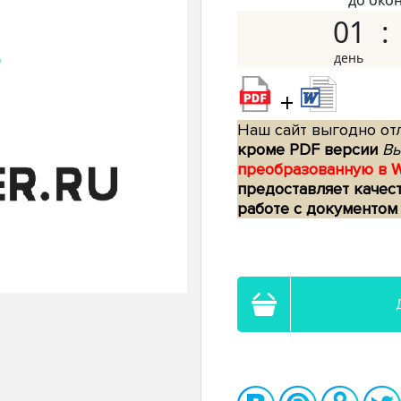
до око
01
+
Наш сайт выгодно отл
кроме PDF версии
Вы
преобразованную в 
предоставляет качес
работе с документом