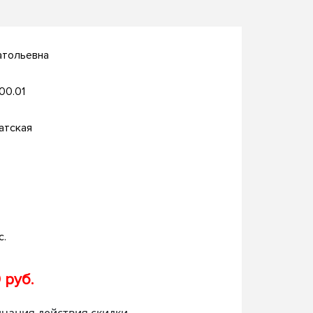
атольевна
.00.01
атская
с.
 руб.