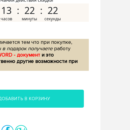
нчания действия скидки
13
22
21
ичается тем что при покупке,
 в подарок получаете
работу
WORD - документ
и это
твенно другие возможности при
ДОБАВИТЬ В КОРЗИНУ