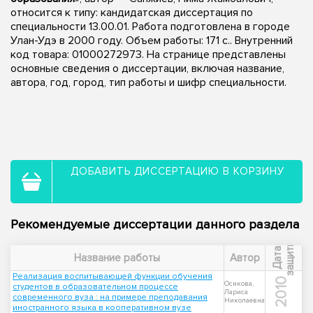
относится к типу: кандидатская диссертация по
специальности 13.00.01. Работа подготовлена в городе
Улан-Удэ в 2000 году. Объем работы: 171 с.. Внутренний
код товара: 01000272973. На странице представлены
основные сведения о диссертации, включая название,
автора, год, город, тип работы и шифр специальности.
ДОБАВИТЬ ДИССЕРТАЦИЮ В КОРЗИНУ
Рекомендуемые диссертации данного раздела
ы
Д
а
т
а
з
а
щ
и
т
Название работы
Автор
Реализация воспитывающей функции обучения
2010
Осикова,
студентов в образовательном процессе
Лариса
современного вуза : на примере преподавания
Николаевна
иностранного языка в кооперативном вузе