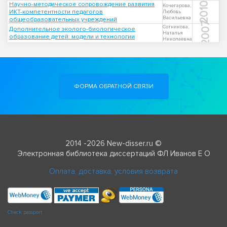
Научно-методическое сопровождение развития
2010
Кочегарова,
ИКТ-компетентности педагогов
Любовь
Васильевна
общеобразовательных учреждений
2007
Сотникова,
Дополнительное эколого-биологическое
Наталья
образование детей: модели и технологии
Николаевна
ФОРМА ОБРАТНОЙ СВЯЗИ
2014 -2026 New-disser.ru ©
Электронная библиотека диссертаций ФЛ Иванов Е О
Оплата, доставка, условия возврата
Check passport