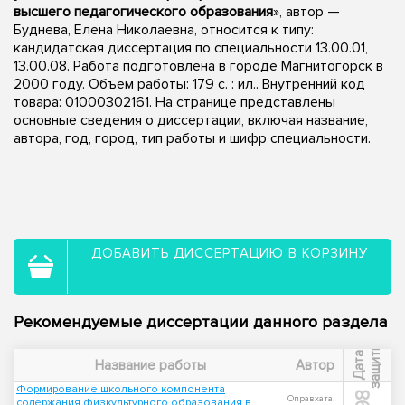
высшего педагогического образования
», автор —
Буднева, Елена Николаевна, относится к типу:
кандидатская диссертация по специальности 13.00.01,
13.00.08. Работа подготовлена в городе Магнитогорск в
2000 году. Объем работы: 179 с. : ил.. Внутренний код
товара: 01000302161. На странице представлены
основные сведения о диссертации, включая название,
автора, год, город, тип работы и шифр специальности.
ДОБАВИТЬ ДИССЕРТАЦИЮ В КОРЗИНУ
Рекомендуемые диссертации данного раздела
ы
Д
а
т
а
з
а
щ
и
т
Название работы
Автор
Формирование школьного компонента
Оправхата,
содержания физкультурного образования в