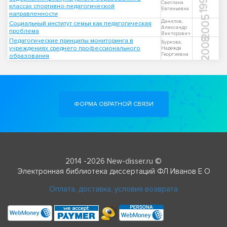
1998
Светлана
классах спортивно-педагогической
Евгеньевна
направленности
2005
Данилов,
Социальный институт семьи как педагогическая
Александр
проблема
Викторович
2008
Педагогические принципы мониторинга в
Буркова,
учреждениях среднего профессионального
Надежда
Георгиевна
образования
ФОРМА ОБРАТНОЙ СВЯЗИ
2014 -2026 New-disser.ru ©
Электронная библиотека диссертаций ФЛ Иванов Е О
Оплата, доставка, условия возврата