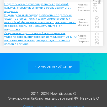
Педагогические условия развития проектной
2011
Киркина,
культуры старшеклассников в образовательном
Елена
Эмильевна
процессе
Индивидуальный подход в обучении педагогике
2000
студентов юридических факультетов вузов как
Кивва,
важнейший фактор повышения эффективности их
Наталия
Ивановна
профессиональной и общегуманитарной
подготовки
Социально-педагогический мониторинг как
2000
Аверин,
условие совершенствования деятельности ИПК РО
Степан
по повышению квалификации педагогических
Петрович
кадров в регионе
ФОРМА ОБРАТНОЙ СВЯЗИ
2014 -2026 New-disser.ru ©
Электронная библиотека диссертаций ФЛ Иванов Е О
Оплата, доставка, условия возврата