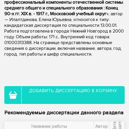
профессиональный компоненты отечественной системы
среднего общего и специального образования : Конец
90-х гг. XIX в. - 1917 г., Московский учебный округ
», автор
— Илалтдинова, Елена Юрьевна, относится к типу:
кандидатская диссертация по специальности 13.00.01.
Работа подготовлена в городе Нижний Новгород в 2000
году. Объем работы: 171 с.. Внутренний код товара:
01000313388. На странице представлены основные
сведения о диссертации, включая название, автора, год,
город, тип работы и шифр специальности.
ДОБАВИТЬ ДИССЕРТАЦИЮ В КОРЗИНУ
Рекомендуемые диссертации данного раздела
ы
Д
а
т
а
з
а
щ
и
т
Название работы
Автор