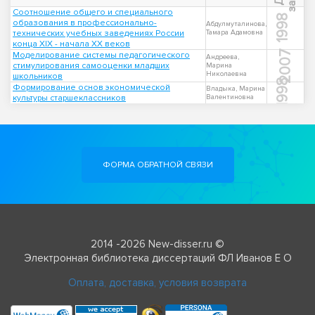
Соотношение общего и специального
1998
образования в профессионально-
Абдулмуталинова,
технических учебных заведениях России
Тамара Адамовна
конца XIX - начала XX веков
2007
Моделирование системы педагогического
Андреева,
стимулирования самооценки младших
Марина
Николаевна
школьников
1998
Формирование основ экономической
Владыка, Марина
культуры старшеклассников
Валентиновна
ФОРМА ОБРАТНОЙ СВЯЗИ
2014 -2026 New-disser.ru ©
Электронная библиотека диссертаций ФЛ Иванов Е О
Оплата, доставка, условия возврата