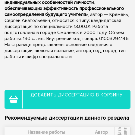
индивидуальных особенностей личности,
обеспечивающих эффективность профессионального
самоопределения будущего учителя
», автор — Кремень,
Сергей Анатольевич, относится к типу: кандидатская
диссертация по специальности 13.00.01. Работа
подготовлена в городе Смоленск в 2000 году. Объем
работы: 190 с. : ил.. Внутренний код товара: 01003294146.
На странице представлены основные сведения о
диссертации, включая название, автора, год, город, тип
работы и шифр специальности.
ДОБАВИТЬ ДИССЕРТАЦИЮ В КОРЗИНУ
Рекомендуемые диссертации данного раздела
ы
Д
а
т
а
з
а
щ
и
т
Название работы
Автор