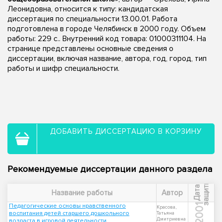
Леонидовна, относится к типу: кандидатская
диссертация по специальности 13.00.01. Работа
подготовлена в городе Челябинск в 2000 году. Объем
работы: 229 с.. Внутренний код товара: 01000311104. На
странице представлены основные сведения о
диссертации, включая название, автора, год, город, тип
работы и шифр специальности.
ДОБАВИТЬ ДИССЕРТАЦИЮ В КОРЗИНУ
Рекомендуемые диссертации данного раздела
ы
Д
а
т
а
з
а
щ
и
т
Название работы
Автор
Педагогические основы нравственного
2001
Красова,
воспитания детей старшего дошкольного
Татьяна
Дмитриевна
возраста в игровой деятельности