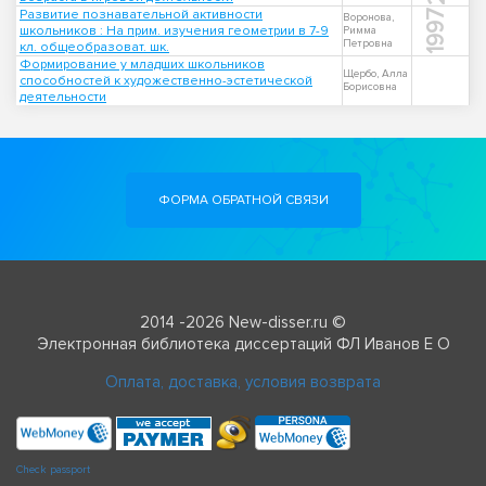
Развитие познавательной активности
1997
Воронова,
школьников : На прим. изучения геометрии в 7-9
Римма
Петровна
кл. общеобразоват. шк.
Формирование у младших школьников
Щербо, Алла
способностей к художественно-эстетической
Борисовна
деятельности
ФОРМА ОБРАТНОЙ СВЯЗИ
2014 -2026 New-disser.ru ©
Электронная библиотека диссертаций ФЛ Иванов Е О
Оплата, доставка, условия возврата
Check passport