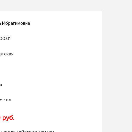
а Ибрагимовна
.00.01
атская
а
с. : ил
 руб.