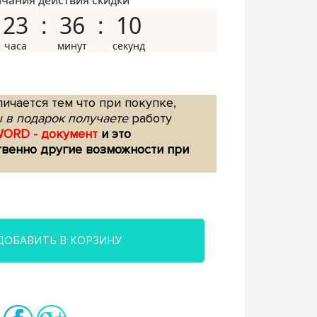
нчания действия скидки
23
36
09
ичается тем что при покупке,
 в подарок получаете
работу
WORD - документ
и это
твенно другие возможности при
ДОБАВИТЬ В КОРЗИНУ