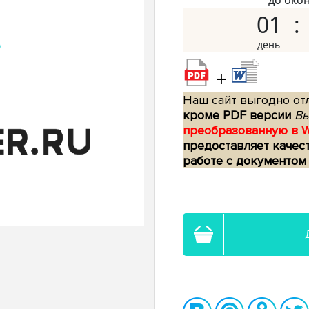
до око
01
+
Наш сайт выгодно отл
кроме PDF версии
Вы
преобразованную в 
предоставляет качес
работе с документом