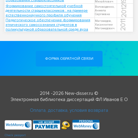
образования старшеклассников
Михайлович
Формирование самостоятельной учебной
2012
Воловоденко,
деятельности старшеклассников : на примере
Анжела
Сергеевна
естественнонаучного профиля обучения
Педагогическое обеспечение формирования
2011
Магомедов,
этнического самосознания студентов в
Хасанхилми
Магомедович
поликультурной образовательной среде вуза
ФОРМА ОБРАТНОЙ СВЯЗИ
2014 -2026 New-disser.ru ©
Электронная библиотека диссертаций ФЛ Иванов Е О
Оплата, доставка, условия возврата
Check passport