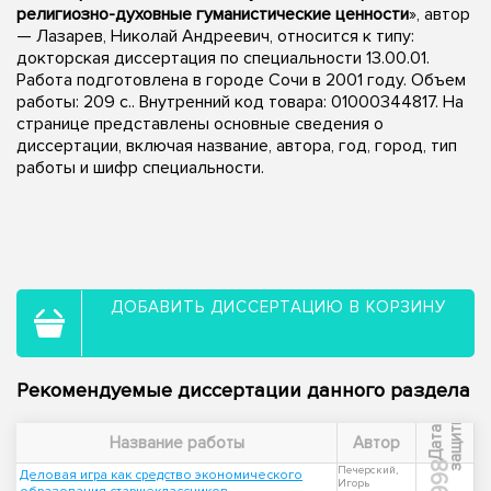
религиозно-духовные гуманистические ценности
», автор
— Лазарев, Николай Андреевич, относится к типу:
докторская диссертация по специальности 13.00.01.
Работа подготовлена в городе Сочи в 2001 году. Объем
работы: 209 с.. Внутренний код товара: 01000344817. На
странице представлены основные сведения о
диссертации, включая название, автора, год, город, тип
работы и шифр специальности.
ДОБАВИТЬ ДИССЕРТАЦИЮ В КОРЗИНУ
Рекомендуемые диссертации данного раздела
ы
Д
а
т
а
з
а
щ
и
т
Название работы
Автор
1998
Печерский,
Деловая игра как средство экономического
Игорь