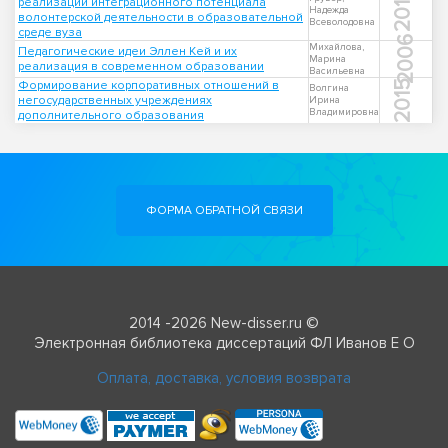
2018
реализации интеграционного потенциала
Надежда
волонтерской деятельности в образовательной
Всеволодовна
среде вуза
2006
Михайлова,
Педагогические идеи Эллен Кей и их
Марина
реализация в современном образовании
Васильевна
Формирование корпоративных отношений в
2015
Волгина
негосударственных учреждениях
Ирина
Владимировна
дополнительного образования
ФОРМА ОБРАТНОЙ СВЯЗИ
2014 -2026 New-disser.ru ©
Электронная библиотека диссертаций ФЛ Иванов Е О
Оплата, доставка, условия возврата