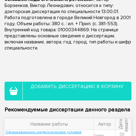
Борзенков, Виктор Леонидович, относится к типу:
докторская диссертация по специальности 13.00.01.
Работа подготовлена в городе Великий Новгород в 2001
году. Объем работы: 380 с. : ил. + Прил. (c. 381-553).
Внутренний код товара: 01000344869. На странице
представлены основные сведения о диссертации,
включая название, автора, год, город, тип работы и шифр
специальности.
ДОБАВИТЬ ДИССЕРТАЦИЮ В КОРЗИНУ
Рекомендуемые диссертации данного раздела
ы
Д
а
т
а
з
а
щ
и
т
Название работы
Автор
Организационно-педагогические условия
Грувер,