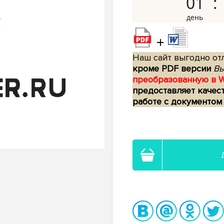
01
+
Наш сайт выгодно отл
кроме PDF версии
Вы
преобразованную в 
предоставляет качес
работе с документом