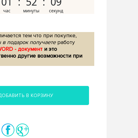
01
52
08
ичается тем что при покупке,
 в подарок получаете
работу
WORD - документ
и это
твенно другие возможности при
ДОБАВИТЬ В КОРЗИНУ