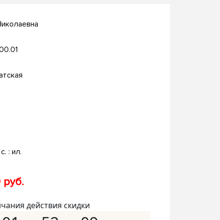
Николаевна
.00.01
атская
с. : ил.
 руб.
нчания действия скидки