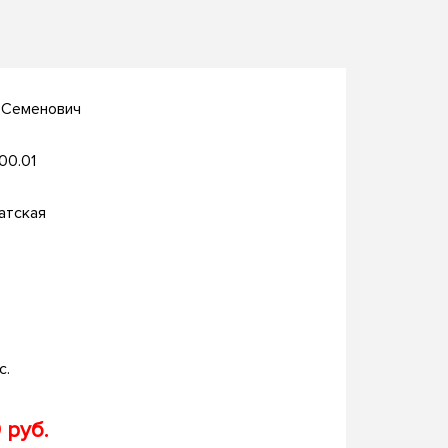
й Семенович
.00.01
атская
с.
 руб.