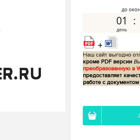
до око
01
+
Наш сайт выгодно отл
кроме PDF версии
Вы
преобразованную в 
предоставляет качес
работе с документом