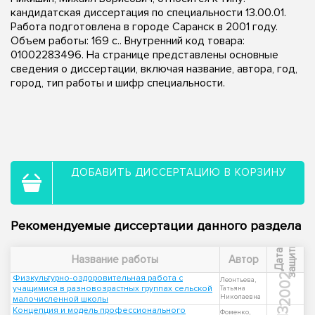
кандидатская диссертация по специальности 13.00.01.
Работа подготовлена в городе Саранск в 2001 году.
Объем работы: 169 с.. Внутренний код товара:
01002283496. На странице представлены основные
сведения о диссертации, включая название, автора, год,
город, тип работы и шифр специальности.
ДОБАВИТЬ ДИССЕРТАЦИЮ В КОРЗИНУ
Рекомендуемые диссертации данного раздела
ы
Д
а
т
а
з
а
щ
и
т
Название работы
Автор
2002
Физкультурно-оздоровительная работа с
Леонтьева,
учащимися в разновозрастных группах сельской
Татьяна
Николаевна
малочисленной школы
Концепция и модель профессионального
Фоменко,