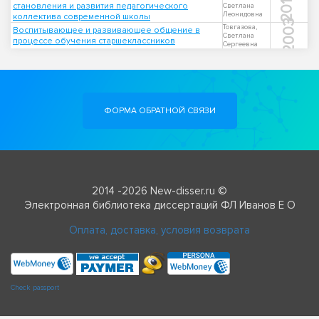
2013
становления и развития педагогического
Светлана
Леонидовна
коллектива современной школы
2003
Товгазова,
Воспитывающее и развивающее общение в
Светлана
процессе обучения старшеклассников
Сергеевна
ФОРМА ОБРАТНОЙ СВЯЗИ
2014 -2026 New-disser.ru ©
Электронная библиотека диссертаций ФЛ Иванов Е О
Оплата, доставка, условия возврата
Check passport